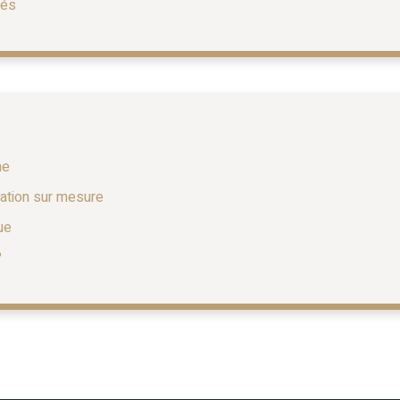
lés
ne
ation sur mesure
ue
?